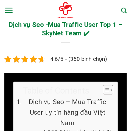
Skip
to
content
Dịch vụ Seo -Mua Traffic User Top 1 –
SkyNet Team ✔️
4.6/5 - (360 bình chọn)
Table of Contents
Dịch vụ Seo – Mua Traffic
User uy tín hàng đầu Việt
Nam