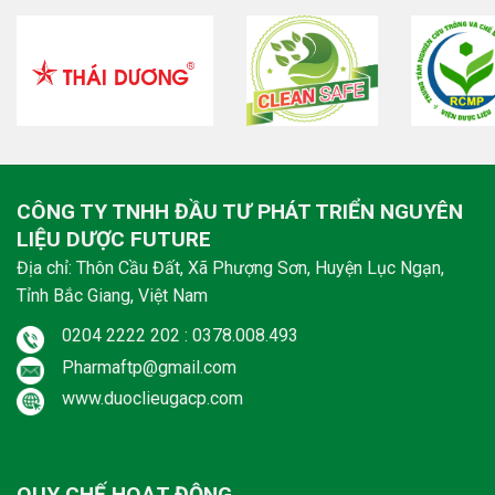
CÔNG TY TNHH ĐẦU TƯ PHÁT TRIỂN NGUYÊN
LIỆU DƯỢC FUTURE
Địa chỉ: Thôn Cầu Đất, Xã Phượng Sơn, Huyện Lục Ngạn,
Tỉnh Bắc Giang, Việt Nam
0204 2222 202 : 0378.008.493
Pharmaftp@gmail.com
www.duoclieugacp.com
QUY CHẾ HOẠT ĐỘNG