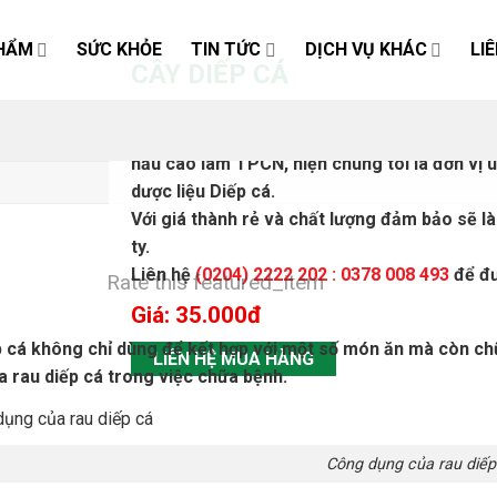
HẨM
SỨC KHỎE
TIN TỨC
DỊCH VỤ KHÁC
LI
CÂY DIẾP CÁ
Công ty TNHH Đầu Tư Phát Triển Nguyên Li
Bạn cần mua cây Diếp cá sll để phục vụ uống
nấu cao làm TPCN, hiện chúng tôi là đơn vị u
dược liệu Diếp cá.
Với giá thành rẻ và chất lượng đảm bảo sẽ l
ty.
Liên hệ
(0204) 2222 202 : 0378 008 493
để đư
Rate this featured_item
Giá: 35.000đ
p cá không chỉ dùng để kết hợp với một số món ăn mà còn chữ
LIÊN HỆ MUA HÀNG
 rau diếp cá trong việc chữa bệnh.
Công dụng của rau diếp cá là gì