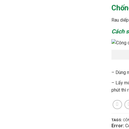
Chốn
Rau diếp
Cách s
– Dùng n
– Lấy mộ
phút thì 
TAGS:
CÔN
Error:
Co