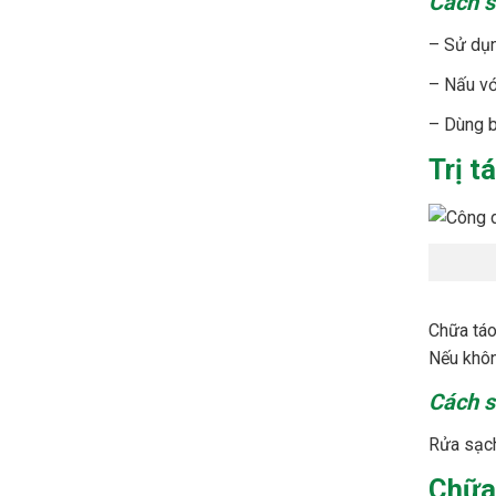
Cách s
– Sử dụn
– Nấu vớ
– Dùng b
Trị t
Chữa táo
Nếu khôn
Cách s
Rửa sạch
Chữa