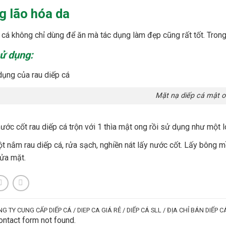
g lão hóa da
 cá không chỉ dùng để ăn mà tác dụng làm đẹp cũng rất tốt. Tron
ử dụng:
Mặt nạ diếp cá mật ong (Ản
ước cốt rau diếp cá trộn với 1 thìa mật ong rồi sử dụng như một l
t nắm rau diếp cá, rửa sạch, nghiền nát lấy nước cốt. Lấy bông m
rửa mặt.
G TY CUNG CẤP DIẾP CÁ / DIEP CA GIÁ RẺ / DIẾP CÁ SLL / ĐỊA CHỈ BÁN DIẾP C
ntact form not found.