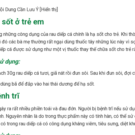
ội Dung Cần Lưu Ý
[Hiển thị]
sốt ở trẻ em
 những công dụng của rau diếp cá chính là hạ sốt cho trẻ. Khi thời
i đó các bà mẹ thường rất ngại dùng thuốc tây những lúc này vì sợ
iếp cá được sử dụng như một vị thuốc thay thế chữa sốt cho trẻ rấ
ử dụng:
h 30g rau diếp cá tươi, giã nát rồi đun sôi. Sau khi đun sôi, đợi c
 dùng bã để đắp vào hai thái dương để hạ sốt.
ệnh trĩ
gây ra rất nhiều phiền toái và đau đớn. Người bị bệnh trĩ nếu sử d
nh. Nguyên nhân là do trong thực phẩm này có tính hàn, có thể sử dụ
có trong rau diếp cá có công dụng kháng viêm, tiêu sưng, diệt khuẩ