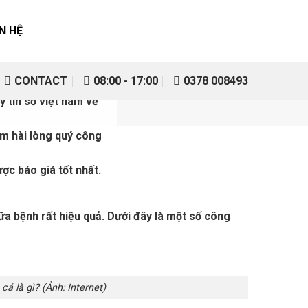
ÊN HỆ
ệu Dược Future.
CONTACT
08:00 - 17:00
0378 008493
, sản xuất Thuốc,
y tín số việt nam về
àm hài lòng quý công
ợc báo giá tốt nhất.
a bệnh rất hiệu quả. Dưới đây là một số công
? (Ảnh: Internet)