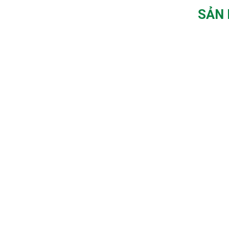
SẢN 
LÁ KHUYNH ĐIỆP