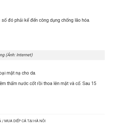
g số đó phải kể đến công dụng chống lão hóa.
h: Internet)
oại mặt nạ cho da.
ềm thấm nước cốt rồi thoa lên mặt và cổ. Sau 15
Á / MUA DIẾP CÁ TẠI HÀ NÔI