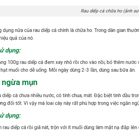
Rau diếp cá chữa ho (ảnh sư
 dụng nữa của rau diếp cá chính là chữa ho. Trong dân gian thường
hiệu quả của nó.
ử dụng:
ng 100g rau diếp cá đem xay nhỏ rồi cho vào nồi, bỏ thêm nước v
 hạt muối cho dễ uống. Mỗi ngày dùng 2-3 lần, dùng sau bữa ăn.
 ngừa mụn
u diếp cá chưa nhiều nước, có tính chua, mát. Đặc biệt tinh dầu tr
ơng đối tốt. Vì vậy mà loai cây này rất phù hợp trong việc ngăn 
ử dụng:
 rau diếp cá rồi giã nát, trộn với ít muối dùng làm mặt nạ đắp lên