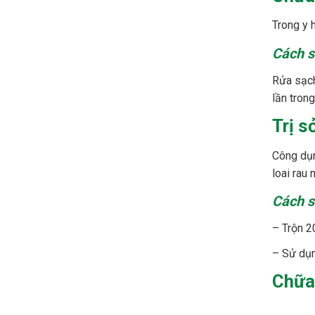
Trong y 
Cách s
Rửa sạch
lần tron
Trị s
Công dụn
loai rau 
Cách s
– Trộn 2
– Sử dụn
Chữa