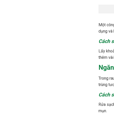
Một công
dụng và 
Cách s
Lấy khoả
thêm vài
Ngăn
Trong ra
trùng tư
Cách s
Rửa sạch
mụn.