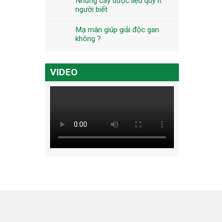
Những cây dược liệu quý ít
người biết
Mạ mân giúp giải độc gan
không ?
VIDEO