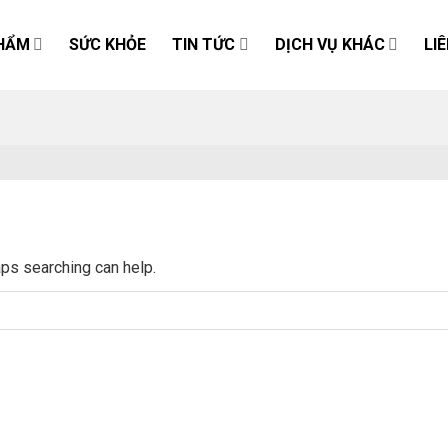
HẨM
SỨC KHỎE
TIN TỨC
DỊCH VỤ KHÁC
LI
aps searching can help.