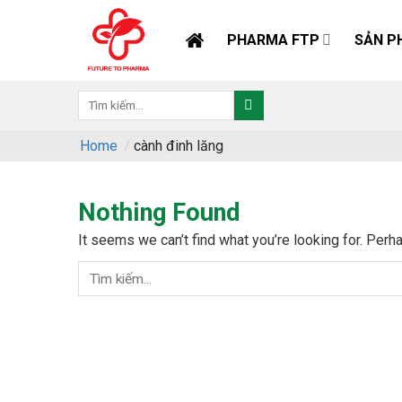
Skip
to
PHARMA FTP
SẢN P
content
Home
/
cành đinh lăng
Nothing Found
It seems we can’t find what you’re looking for. Perh