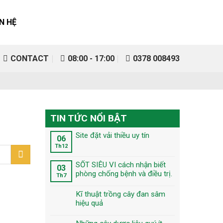
ÊN HỆ
CONTACT
08:00 - 17:00
0378 008493
TIN TỨC NỔI BẬT
Site đặt vải thiều uy tín
06
Th12
SỐT SIÊU VI cách nhận biết
03
phòng chống bệnh và điều trị.
Th7
Kĩ thuật trồng cây đan sâm
hiệu quả