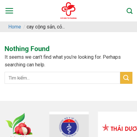
Skip
to
content
Home
/
cay cộng sản, cỏ...
Nothing Found
It seems we can’t find what you’re looking for. Perhaps
searching can help.