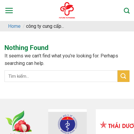
Skip
to
content
Home
/
công ty cung cấp...
Nothing Found
It seems we can’t find what you’re looking for. Perhaps
searching can help.