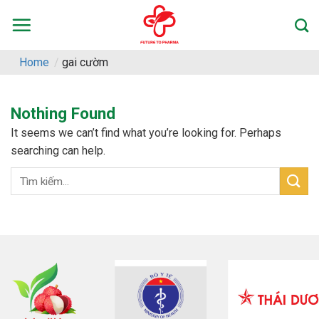
Skip
to
content
Home
/
gai cườm
Nothing Found
It seems we can’t find what you’re looking for. Perhaps
searching can help.