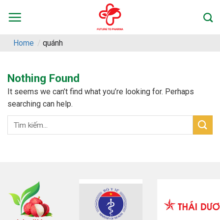
Skip
to
content
Home
/
quánh
Nothing Found
It seems we can’t find what you’re looking for. Perhaps
searching can help.