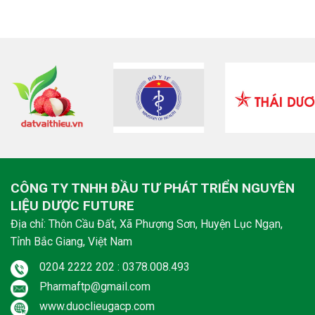
CÔNG TY TNHH ĐẦU TƯ PHÁT TRIỂN NGUYÊN
LIỆU DƯỢC FUTURE
Địa chỉ: Thôn Cầu Đất, Xã Phượng Sơn, Huyện Lục Ngạn,
Tỉnh Bắc Giang, Việt Nam
0204 2222 202 : 0378.008.493
Pharmaftp@gmail.com
www.duoclieugacp.com