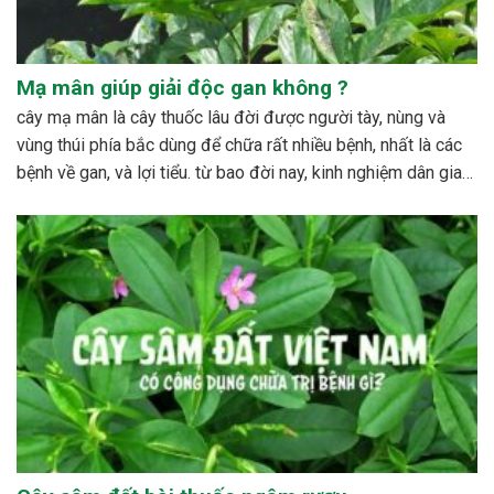
Mạ mân giúp giải độc gan không ?
cây mạ mân là cây thuốc lâu đời được người tày, nùng và
vùng thúi phía bắc dùng để chữa rất nhiều bệnh, nhất là các
bệnh về gan, và lợi tiểu. từ bao đời nay, kinh nghiệm dân gian
đã sử dụng cây với rất nhiều công dụng đáng...