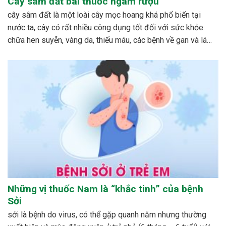
Cây sâm đất bài thuốc ngâm rượu
cây sâm đất là một loài cây mọc hoang khá phổ biến tại
nước ta, cây có rất nhiều công dụng tốt đối với sức khỏe:
chữa hen suyễn, vàng da, thiếu máu, các bệnh về gan và lá
lách…cách phổ biến nhất để dùng cây sâm đất được mọi...
Những vị thuốc Nam là “khắc tinh” của bệnh
Sởi
sởi là bệnh do virus, có thể gặp quanh năm nhưng thường