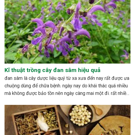
Kĩ thuật trồng cây đan sâm hiệu quả
đan sâm là cây dược liệu quý từ xa xưa đến nay rất được ưa
chuộng dùng để chữa bệnh. ngày nay do khái thác quá nhiều
mà không được bảo tồn nên ngày càng mai một đi. rất nhiều
nghiên cứu được tiến hành nhằm xây dựng quy trình...