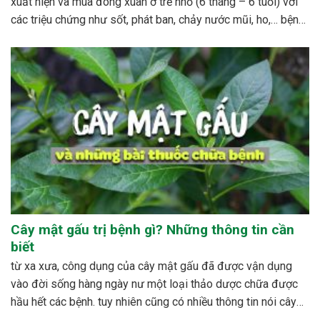
xuất hiện và mùa đông xuân ở trẻ nhỏ (6 tháng – 6 tuổi) với
các triệu chứng như sốt, phát ban, chảy nước mũi, ho,… bệnh
sởi ít gây tử vong nhưng có thể gây nhiều biến...
Cây mật gấu trị bệnh gì? Những thông tin cần
biết
từ xa xưa, công dụng của cây mật gấu đã được vận dụng
vào đời sống hàng ngày nư một loại thảo dược chữa được
hầu hết các bệnh. tuy nhiên cũng có nhiều thông tin nói cây
mật gấu không nên sử dụng bừa bãi, dễ xảy ra những...