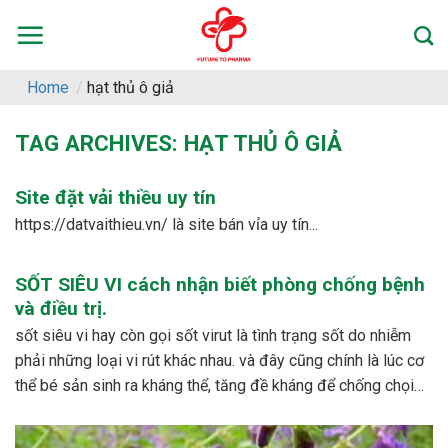
Skip
to
content
Home
/
hạt thủ ô giả
TAG ARCHIVES:
HẠT THỦ Ô GIẢ
Site đặt vải thiều uy tín
https://datvaithieu.vn/ là site bán vỉa uy tín...
SỐT SIÊU VI cách nhận biết phòng chống bệnh
và điều trị.
sốt siêu vi hay còn gọi sốt virut là tình trạng sốt do nhiễm
phải những loại vi rút khác nhau. và đây cũng chính là lúc cơ
thể bé sản sinh ra kháng thể, tăng đề kháng để chống chọi
với các loại vi rút khác nhau. – dấu...