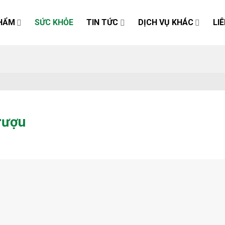
HẨM
SỨC KHỎE
TIN TỨC
DỊCH VỤ KHÁC
LI
rượu