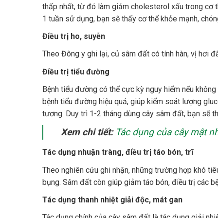
thấp nhất, từ đó làm giảm cholesterol xấu trong cơ 
1 tuần sử dụng, bạn sẽ thấy cơ thể khỏe mạnh, chó
Điều trị ho, suyễn
Theo Đông y ghi lại, củ sâm đất có tính hàn, vị hơi đ
Điều trị tiểu đường
Bệnh tiểu đường có thể cực kỳ nguy hiểm nếu không
bệnh tiểu đường hiệu quả, giúp kiểm soát lượng gluc
tương. Duy trì 1-2 tháng dùng cây sâm đất, bạn sẽ 
Xem chi tiết:
Tác dụng của cây mật nh
Tác dụng nhuận tràng, điều trị táo bón, trĩ
Theo nghiên cứu ghi nhận, những trường hợp khó tiê
bụng. Sâm đất còn giúp giảm táo bón, điều trị các bện
Tác dụng thanh nhiệt giải độc, mát gan
Tác dụng chính của cây sâm đất là tác dụng giải nhi