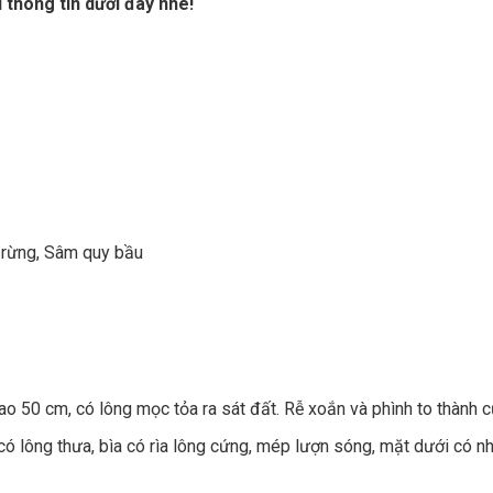
 thông tin dưới đây nhé!
 rừng, Sâm quy bầu
ao 50 cm, có lông mọc tỏa ra sát đất. Rễ xoắn và phình to thành c
có lông thưa, bìa có rìa lông cứng, mép lượn sóng, mặt dưới có nh