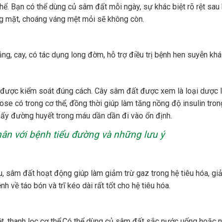
thể. Bạn có thể dùng củ sâm đất mỗi ngày, sự khác biệt rõ rệt sa
ng mặt, choáng váng mệt mỏi sẽ không còn.
ắng, cay, có tác dụng long đờm, hỗ trợ điều trị bệnh hen suyễn khá 
 được kiểm soát đúng cách. Cây sâm đất được xem là loại dược l
ose có trong cơ thể, đồng thời giúp làm tăng nồng độ insulin tron
thấy đường huyết trong máu dần dần đi vào ổn định.
ân với bệnh tiểu đường và những lưu ý
u, sâm đất hoạt động giúp làm giảm trừ gaz trong hệ tiêu hóa, g
h về táo bón và trĩ kéo dài rất tốt cho hệ tiêu hóa.
ệt, thanh lọc cơ thể.Có thể dùng củ sâm đất sắc nước uống hoặc 