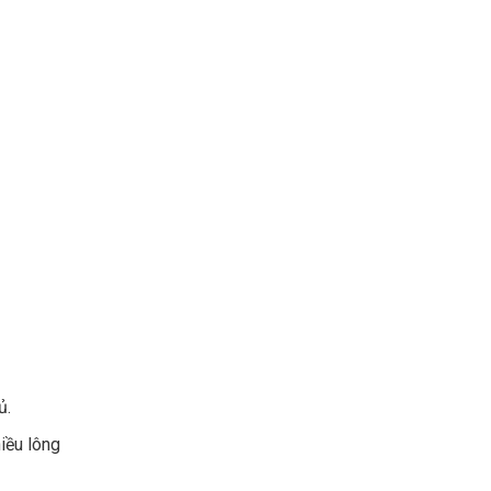
ủ.
iều lông