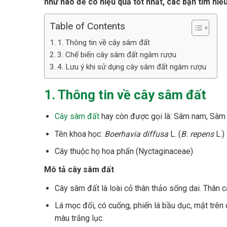
như nào để có hiệu quả tốt nhất, các bạn tìm hiểu
Table of Contents
1. Thông tin về cây sâm đất
3. Chế biến cây sâm đất ngâm rượu
4. Lưu ý khi sử dụng cây sâm đất ngâm rượu
1. Thông tin về cây sâm đất
Cây sâm đất
hay còn được gọi là: Sâm nam, Sâm
Tên khoa học:
Boerhavia diffusa
L. (
B. repens
L.)
Cây thuộc họ hoa phấn (Nyctaginaceae)
Mô tả cây sâm đất
Cây sâm đất là loài cỏ thân thảo sống dai. Thân c
Lá mọc đối, có cuống, phiến lá bầu dục, mặt trên 
màu trắng lục.