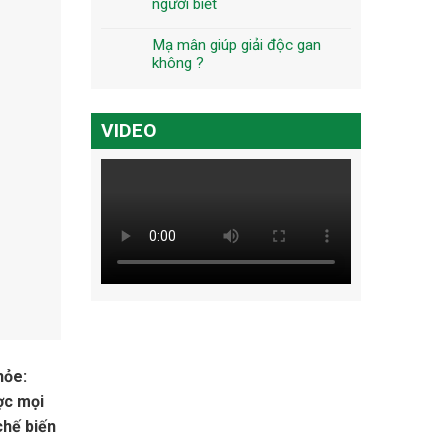
người biết
Mạ mân giúp giải độc gan
không ?
VIDEO
hỏe:
ợc mọi
chế biến