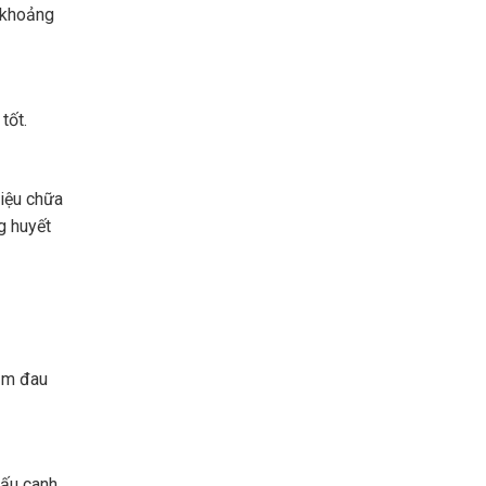
u khoảng
tốt.
iệu chữa
g huyết
iảm đau
nấu canh