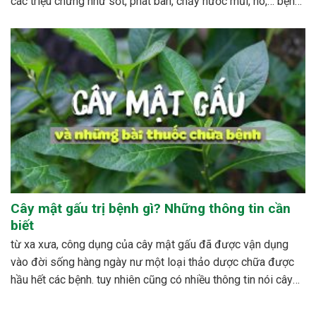
các triệu chứng như sốt, phát ban, chảy nước mũi, ho,… bệnh
sởi ít gây tử vong nhưng có thể gây nhiều biến...
Cây mật gấu trị bệnh gì? Những thông tin cần
biết
từ xa xưa, công dụng của cây mật gấu đã được vận dụng
vào đời sống hàng ngày nư một loại thảo dược chữa được
hầu hết các bệnh. tuy nhiên cũng có nhiều thông tin nói cây
mật gấu không nên sử dụng bừa bãi, dễ xảy ra những...