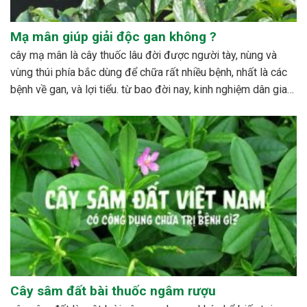
Mạ mân giúp giải độc gan không ?
cây mạ mân là cây thuốc lâu đời được người tày, nùng và
vùng thúi phía bắc dùng để chữa rất nhiều bệnh, nhất là các
bệnh về gan, và lợi tiểu. từ bao đời nay, kinh nghiệm dân gian
đã sử dụng cây với rất nhiều công dụng đáng...
Cây sâm đất bài thuốc ngâm rượu