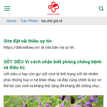
Skip
to
content
Home
/
Sản Phẩm
/
ba chẽ giá rẻ
Site đặt vải thiều uy tín
https://datvaithieu.vn/ là site bán vỉa uy tín...
SỐT SIÊU VI cách nhận biết phòng chống bệnh
và điều trị.
sốt siêu vi hay còn gọi sốt virut là tình trạng sốt do nhiễm
phải những loại vi rút khác nhau. và đây cũng chính là lúc cơ
thể bé sản sinh ra kháng thể, tăng đề kháng để chống chọi
với các loại vi rút khác nhau. – dấu...