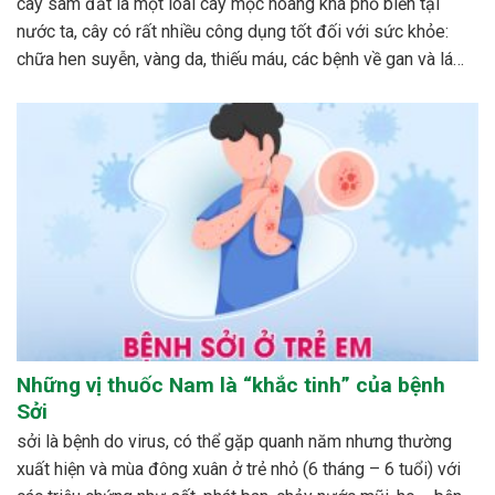
cây sâm đất là một loài cây mọc hoang khá phổ biến tại
nước ta, cây có rất nhiều công dụng tốt đối với sức khỏe:
chữa hen suyễn, vàng da, thiếu máu, các bệnh về gan và lá
lách…cách phổ biến nhất để dùng cây sâm đất được mọi...
Những vị thuốc Nam là “khắc tinh” của bệnh
Sởi
sởi là bệnh do virus, có thể gặp quanh năm nhưng thường
xuất hiện và mùa đông xuân ở trẻ nhỏ (6 tháng – 6 tuổi) với