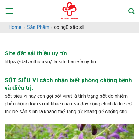
Skip
to
content
Home
/
Sản Phẩm
/
cỏ ngũ sắc sll
Site đặt vải thiều uy tín
https://datvaithieu.vn/ là site bán vỉa uy tín...
SỐT SIÊU VI cách nhận biết phòng chống bệnh
và điều trị.
sốt siêu vi hay còn gọi sốt virut là tình trạng sốt do nhiễm
phải những loại vi rút khác nhau. và đây cũng chính là lúc cơ
thể bé sản sinh ra kháng thể, tăng đề kháng để chống chọi
với các loại vi rút khác nhau. – dấu...