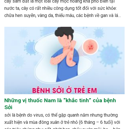
cây sâm đất là một loài cây mọc hoang khá phổ biến tại
nước ta, cây có rất nhiều công dụng tốt đối với sức khỏe:
chữa hen suyễn, vàng da, thiếu máu, các bệnh về gan và lá
lách…cách phổ biến nhất để dùng cây sâm đất được mọi...
Những vị thuốc Nam là “khắc tinh” của bệnh
Sởi
sởi là bệnh do virus, có thể gặp quanh năm nhưng thường
xuất hiện và mùa đông xuân ở trẻ nhỏ (6 tháng – 6 tuổi) với