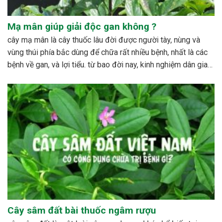
Mạ mân giúp giải độc gan không ?
cây mạ mân là cây thuốc lâu đời được người tày, nùng và
vùng thúi phía bắc dùng để chữa rất nhiều bệnh, nhất là các
bệnh về gan, và lợi tiểu. từ bao đời nay, kinh nghiệm dân gian
đã sử dụng cây với rất nhiều công dụng đáng...
Cây sâm đất bài thuốc ngâm rượu