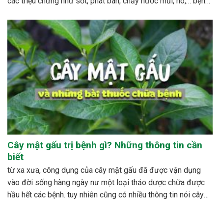
các triệu chứng như sốt, phát ban, chảy nước mũi, ho,… bệnh
sởi ít gây tử vong nhưng có thể gây nhiều biến...
Cây mật gấu trị bệnh gì? Những thông tin cần
biết
từ xa xưa, công dụng của cây mật gấu đã được vận dụng
vào đời sống hàng ngày nư một loại thảo dược chữa được
hầu hết các bệnh. tuy nhiên cũng có nhiều thông tin nói cây
mật gấu không nên sử dụng bừa bãi, dễ xảy ra những...