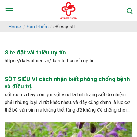
Skip
to
content
Home
/
Sản Phẩm
/
cối xay sll
Site đặt vải thiều uy tín
https://datvaithieu.vn/ là site bán vỉa uy tín...
SỐT SIÊU VI cách nhận biết phòng chống bệnh
và điều trị.
sốt siêu vi hay còn gọi sốt virut là tình trạng sốt do nhiễm
phải những loại vi rút khác nhau. và đây cũng chính là lúc cơ
thể bé sản sinh ra kháng thể, tăng đề kháng để chống chọi
với các loại vi rút khác nhau. – dấu...