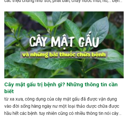
các triệu chứng như sốt, phát ban, chảy nước mũi, ho,… bệnh
sởi ít gây tử vong nhưng có thể gây nhiều biến...
Cây mật gấu trị bệnh gì? Những thông tin cần
biết
từ xa xưa, công dụng của cây mật gấu đã được vận dụng
vào đời sống hàng ngày nư một loại thảo dược chữa được
hầu hết các bệnh. tuy nhiên cũng có nhiều thông tin nói cây
mật gấu không nên sử dụng bừa bãi, dễ xảy ra những...