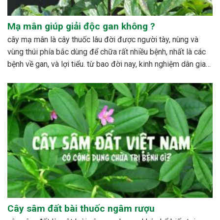
Mạ mân giúp giải độc gan không ?
cây mạ mân là cây thuốc lâu đời được người tày, nùng và
vùng thúi phía bắc dùng để chữa rất nhiều bệnh, nhất là các
bệnh về gan, và lợi tiểu. từ bao đời nay, kinh nghiệm dân gian
đã sử dụng cây với rất nhiều công dụng đáng...
Cây sâm đất bài thuốc ngâm rượu