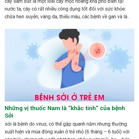
cây sâm đất là một loài cây mọc hoang khá phổ biến tại
nước ta, cây có rất nhiều công dụng tốt đối với sức khỏe:
chữa hen suyễn, vàng da, thiếu máu, các bệnh về gan và lá
lách…cách phổ biến nhất để dùng cây sâm đất được mọi...
Những vị thuốc Nam là “khắc tinh” của bệnh
Sởi
sởi là bệnh do virus, có thể gặp quanh năm nhưng thường
xuất hiện và mùa đông xuân ở trẻ nhỏ (6 tháng – 6 tuổi) với