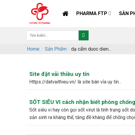
Skip
to
PHARMA FTP
SẢN P
content
Home
/
Sản Phẩm
/
dạ cẩm duoc dien...
Site đặt vải thiều uy tín
https://datvaithieu.vn/ là site bán vỉa uy tín...
SỐT SIÊU VI cách nhận biết phòng chống 
sốt siêu vi hay còn gọi sốt virut là tình trạng sốt do nhiễm phải những loại vi rút khác nhau. và đây cũng chính là lúc cơ thể bé
sản sinh ra kháng thể, tăng đề kháng để chống chọi v