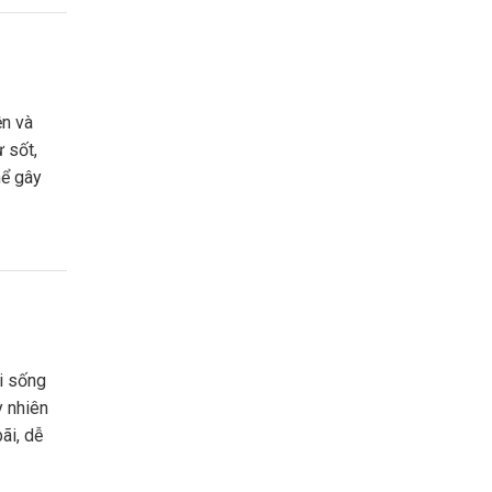
 sốt,
hể gây
y nhiên
ãi, dễ