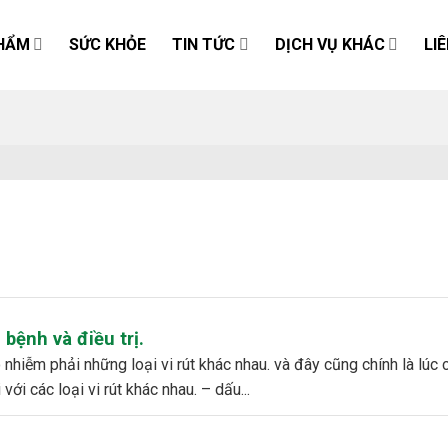
HẨM
SỨC KHỎE
TIN TỨC
DỊCH VỤ KHÁC
LI
bệnh và điều trị.
ới các loại vi rút khác nhau. – dấu...