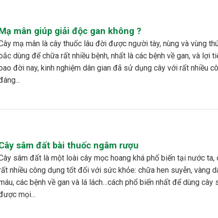
Mạ mân giúp giải độc gan không ?
ốc lâu đời được người tày, nùng và vùng thúi phía
bắc dùng để chữa rất nhiều bệnh, nhất là các bệnh về gan, và lợi ti
bao đời nay, kinh nghiệm dân gian đã sử dụng cây với rất nhiều 
đáng...
Cây sâm đất bài thuốc ngâm rượu
ài cây mọc hoang khá phổ biến tại nước ta, cây có
rất nhiều công dụng tốt đối với sức khỏe: chữa hen suyễn, vàng da
máu, các bệnh về gan và lá lách…cách phổ biến nhất để dùng cây
được mọi...