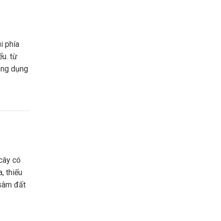
ểu. từ
công dụng
, thiếu
 sâm đất