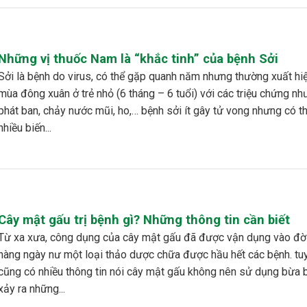
Những vị thuốc Nam là “khắc tinh” của bệnh Sởi
, có thể gặp quanh năm nhưng thường xuất hiện và
mùa đông xuân ở trẻ nhỏ (6 tháng – 6 tuổi) với các triệu chứng như
phát ban, chảy nước mũi, ho,… bệnh sởi ít gây tử vong nhưng có t
nhiều biến...
Cây mật gấu trị bệnh gì? Những thông tin cần biết
ủa cây mật gấu đã được vận dụng vào đời sống
hàng ngày nư một loại thảo dược chữa được hầu hết các bệnh. tu
cũng có nhiều thông tin nói cây mật gấu không nên sử dụng bừa b
xảy ra những...