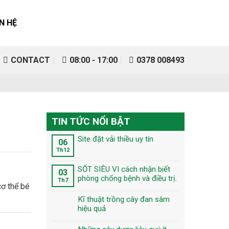
ÊN HỆ
CONTACT
08:00 - 17:00
0378 008493
TIN TỨC NỔI BẬT
Site đặt vải thiều uy tín
06
Th12
SỐT SIÊU VI cách nhận biết
03
phòng chống bệnh và điều trị.
Th7
Kĩ thuật trồng cây đan sâm
hiệu quả