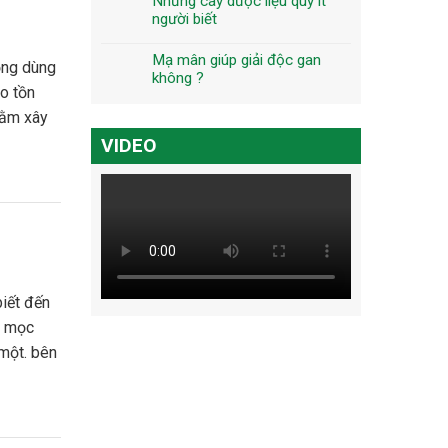
Những cây dược liệu quý ít
người biết
Mạ mân giúp giải độc gan
không ?
o tồn
hằm xây
VIDEO
, mọc
một. bên