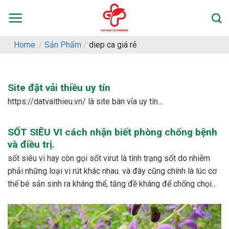
Skip
to
content
Home
/
Sản Phẩm
/
diep ca giá rẻ
Site đặt vải thiều uy tín
https://datvaithieu.vn/ là site bán vỉa uy tín...
SỐT SIÊU VI cách nhận biết phòng chống bệnh
và điều trị.
sốt siêu vi hay còn gọi sốt virut là tình trạng sốt do nhiễm
phải những loại vi rút khác nhau. và đây cũng chính là lúc cơ
thể bé sản sinh ra kháng thể, tăng đề kháng để chống chọi
với các loại vi rút khác nhau. – dấu...