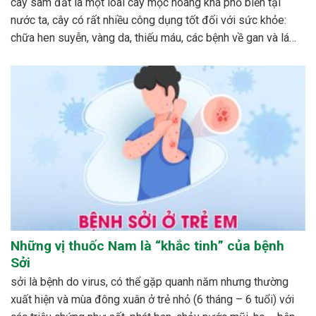
cây sâm đất là một loài cây mọc hoang khá phổ biến tại
nước ta, cây có rất nhiều công dụng tốt đối với sức khỏe:
chữa hen suyễn, vàng da, thiếu máu, các bệnh về gan và lá
lách…cách phổ biến nhất để dùng cây sâm đất được mọi...
Những vị thuốc Nam là “khắc tinh” của bệnh
Sởi
sởi là bệnh do virus, có thể gặp quanh năm nhưng thường
xuất hiện và mùa đông xuân ở trẻ nhỏ (6 tháng – 6 tuổi) với