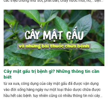
các triệu chứng như sốt, phát ban, chảy nước mũi, ho,… bệnh
sởi ít gây tử vong nhưng có thể gây nhiều biến...
Cây mật gấu trị bệnh gì? Những thông tin cần
biết
từ xa xưa, công dụng của cây mật gấu đã được vận dụng
vào đời sống hàng ngày nư một loại thảo dược chữa được
hầu hết các bệnh. tuy nhiên cũng có nhiều thông tin nói cây
mật gấu không nên sử dụng bừa bãi, dễ xảy ra những...