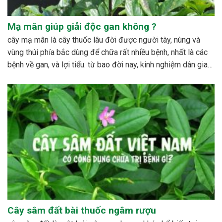
Mạ mân giúp giải độc gan không ?
cây mạ mân là cây thuốc lâu đời được người tày, nùng và
vùng thúi phía bắc dùng để chữa rất nhiều bệnh, nhất là các
bệnh về gan, và lợi tiểu. từ bao đời nay, kinh nghiệm dân gian
đã sử dụng cây với rất nhiều công dụng đáng...
Cây sâm đất bài thuốc ngâm rượu