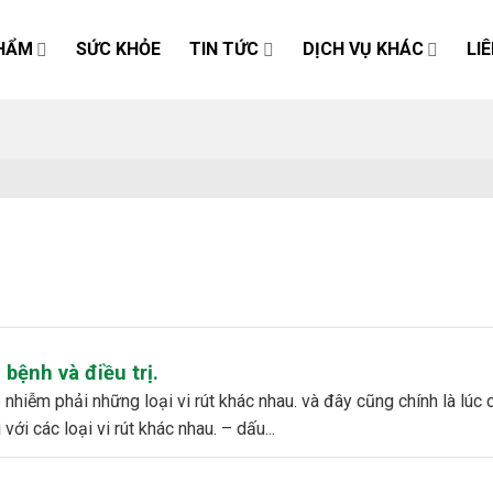
HẨM
SỨC KHỎE
TIN TỨC
DỊCH VỤ KHÁC
LI
bệnh và điều trị.
ới các loại vi rút khác nhau. – dấu...