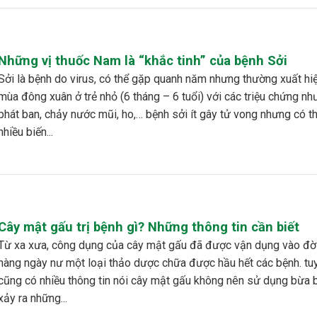
Những vị thuốc Nam là “khắc tinh” của bệnh Sởi
, có thể gặp quanh năm nhưng thường xuất hiện và
mùa đông xuân ở trẻ nhỏ (6 tháng – 6 tuổi) với các triệu chứng như
phát ban, chảy nước mũi, ho,… bệnh sởi ít gây tử vong nhưng có t
nhiều biến...
Cây mật gấu trị bệnh gì? Những thông tin cần biết
ủa cây mật gấu đã được vận dụng vào đời sống
hàng ngày nư một loại thảo dược chữa được hầu hết các bệnh. tu
cũng có nhiều thông tin nói cây mật gấu không nên sử dụng bừa b
xảy ra những...