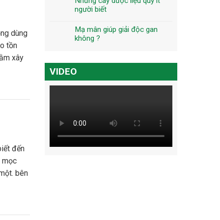
Những cây dược liệu quý ít
người biết
Mạ mân giúp giải độc gan
không ?
o tồn
hằm xây
VIDEO
, mọc
một. bên