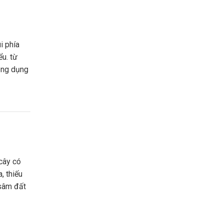
ểu. từ
công dụng
, thiếu
 sâm đất