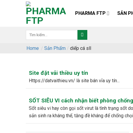
Skip
to
PHARMA FTP
SẢN P
content
Home
/
Sản Phẩm
/
diếp cá sll
Site đặt vải thiều uy tín
https://datvaithieu.vn/ là site bán vỉa uy tín...
SỐT SIÊU VI cách nhận biết phòng chống 
sốt siêu vi hay còn gọi sốt virut là tình trạng sốt do nhiễm phải những loại vi rút khác nhau. và đây cũng chính là lúc cơ thể bé
sản sinh ra kháng thể, tăng đề kháng để chống chọi v