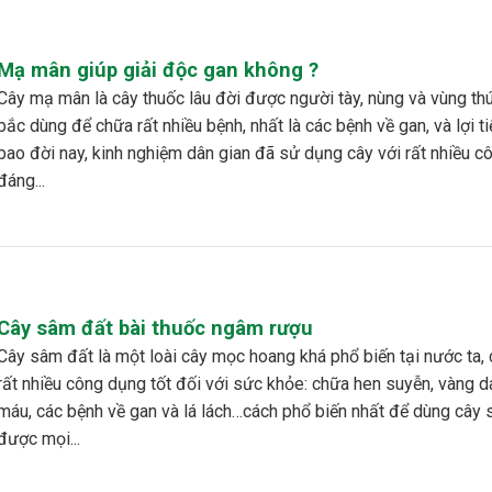
Mạ mân giúp giải độc gan không ?
ốc lâu đời được người tày, nùng và vùng thúi phía
bắc dùng để chữa rất nhiều bệnh, nhất là các bệnh về gan, và lợi ti
bao đời nay, kinh nghiệm dân gian đã sử dụng cây với rất nhiều 
đáng...
Cây sâm đất bài thuốc ngâm rượu
ài cây mọc hoang khá phổ biến tại nước ta, cây có
rất nhiều công dụng tốt đối với sức khỏe: chữa hen suyễn, vàng da
máu, các bệnh về gan và lá lách…cách phổ biến nhất để dùng cây
được mọi...