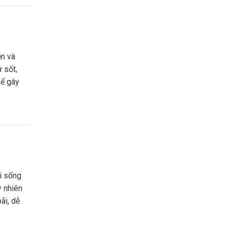
 sốt,
hể gây
y nhiên
ãi, dễ