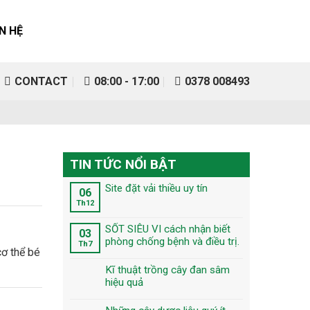
ÊN HỆ
CONTACT
08:00 - 17:00
0378 008493
TIN TỨC NỔI BẬT
Site đặt vải thiều uy tín
06
Th12
SỐT SIÊU VI cách nhận biết
03
phòng chống bệnh và điều trị.
Th7
Kĩ thuật trồng cây đan sâm
hiệu quả