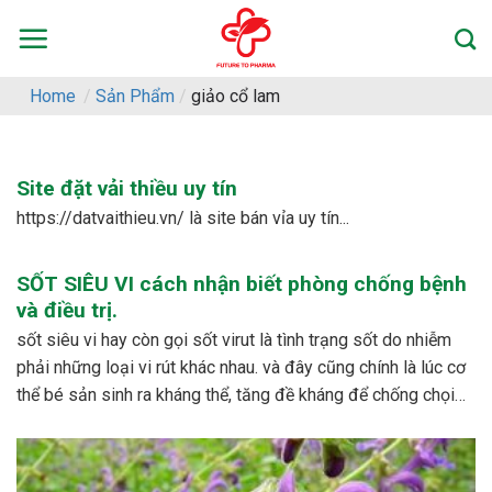
Skip
to
content
Home
/
Sản Phẩm
/
giảo cổ lam
Site đặt vải thiều uy tín
https://datvaithieu.vn/ là site bán vỉa uy tín...
SỐT SIÊU VI cách nhận biết phòng chống bệnh
và điều trị.
sốt siêu vi hay còn gọi sốt virut là tình trạng sốt do nhiễm
phải những loại vi rút khác nhau. và đây cũng chính là lúc cơ
thể bé sản sinh ra kháng thể, tăng đề kháng để chống chọi
với các loại vi rút khác nhau. – dấu...