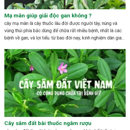
Mạ mân giúp giải độc gan không ?
cây mạ mân là cây thuốc lâu đời được người tày, nùng và
vùng thúi phía bắc dùng để chữa rất nhiều bệnh, nhất là các
bệnh về gan, và lợi tiểu. từ bao đời nay, kinh nghiệm dân gian
đã sử dụng cây với rất nhiều công dụng đáng...
Cây sâm đất bài thuốc ngâm rượu