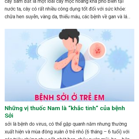
cây sâm đất là một loài cây mọc hoang khá phổ biến tại
nước ta, cây có rất nhiều công dụng tốt đối với sức khỏe:
chữa hen suyễn, vàng da, thiếu máu, các bệnh về gan và lá
lách…cách phổ biến nhất để dùng cây sâm đất được mọi...
Những vị thuốc Nam là “khắc tinh” của bệnh
Sởi
sởi là bệnh do virus, có thể gặp quanh năm nhưng thường
xuất hiện và mùa đông xuân ở trẻ nhỏ (6 tháng – 6 tuổi) với