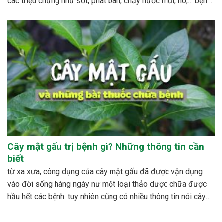
các triệu chứng như sốt, phát ban, chảy nước mũi, ho,… bệnh
sởi ít gây tử vong nhưng có thể gây nhiều biến...
Cây mật gấu trị bệnh gì? Những thông tin cần
biết
từ xa xưa, công dụng của cây mật gấu đã được vận dụng
vào đời sống hàng ngày nư một loại thảo dược chữa được
hầu hết các bệnh. tuy nhiên cũng có nhiều thông tin nói cây
mật gấu không nên sử dụng bừa bãi, dễ xảy ra những...