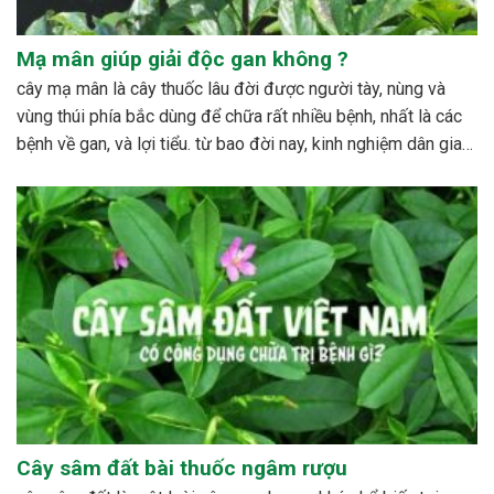
Mạ mân giúp giải độc gan không ?
cây mạ mân là cây thuốc lâu đời được người tày, nùng và
vùng thúi phía bắc dùng để chữa rất nhiều bệnh, nhất là các
bệnh về gan, và lợi tiểu. từ bao đời nay, kinh nghiệm dân gian
đã sử dụng cây với rất nhiều công dụng đáng...
Cây sâm đất bài thuốc ngâm rượu