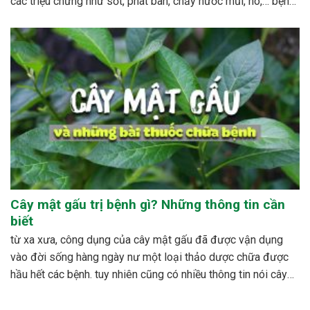
các triệu chứng như sốt, phát ban, chảy nước mũi, ho,… bệnh
sởi ít gây tử vong nhưng có thể gây nhiều biến...
Cây mật gấu trị bệnh gì? Những thông tin cần
biết
từ xa xưa, công dụng của cây mật gấu đã được vận dụng
vào đời sống hàng ngày nư một loại thảo dược chữa được
hầu hết các bệnh. tuy nhiên cũng có nhiều thông tin nói cây
mật gấu không nên sử dụng bừa bãi, dễ xảy ra những...