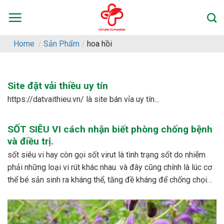
Skip
to
content
Home
/
Sản Phẩm
/
hoa hồi
Site đặt vải thiều uy tín
https://datvaithieu.vn/ là site bán vỉa uy tín...
SỐT SIÊU VI cách nhận biết phòng chống bệnh
và điều trị.
sốt siêu vi hay còn gọi sốt virut là tình trạng sốt do nhiễm
phải những loại vi rút khác nhau. và đây cũng chính là lúc cơ
thể bé sản sinh ra kháng thể, tăng đề kháng để chống chọi
với các loại vi rút khác nhau. – dấu...