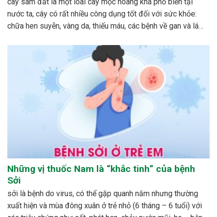
cây sâm đất là một loài cây mọc hoang khá phổ biến tại
nước ta, cây có rất nhiều công dụng tốt đối với sức khỏe:
chữa hen suyễn, vàng da, thiếu máu, các bệnh về gan và lá
lách…cách phổ biến nhất để dùng cây sâm đất được mọi...
Những vị thuốc Nam là “khắc tinh” của bệnh
Sởi
sởi là bệnh do virus, có thể gặp quanh năm nhưng thường
xuất hiện và mùa đông xuân ở trẻ nhỏ (6 tháng – 6 tuổi) với