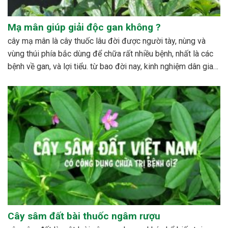
Mạ mân giúp giải độc gan không ?
cây mạ mân là cây thuốc lâu đời được người tày, nùng và
vùng thúi phía bắc dùng để chữa rất nhiều bệnh, nhất là các
bệnh về gan, và lợi tiểu. từ bao đời nay, kinh nghiệm dân gian
đã sử dụng cây với rất nhiều công dụng đáng...
Cây sâm đất bài thuốc ngâm rượu