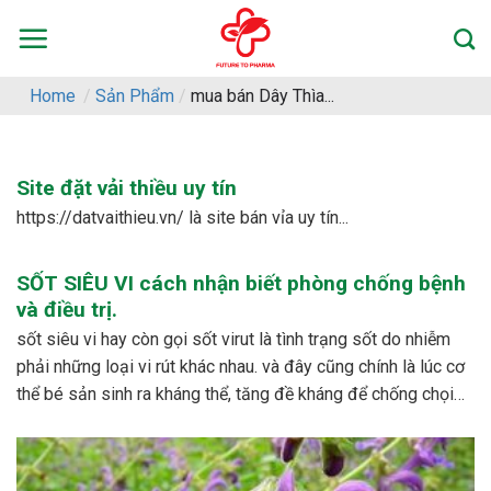
Skip
to
content
Home
/
Sản Phẩm
/
mua bán Dây Thìa...
Site đặt vải thiều uy tín
https://datvaithieu.vn/ là site bán vỉa uy tín...
SỐT SIÊU VI cách nhận biết phòng chống bệnh
và điều trị.
sốt siêu vi hay còn gọi sốt virut là tình trạng sốt do nhiễm
phải những loại vi rút khác nhau. và đây cũng chính là lúc cơ
thể bé sản sinh ra kháng thể, tăng đề kháng để chống chọi
với các loại vi rút khác nhau. – dấu...