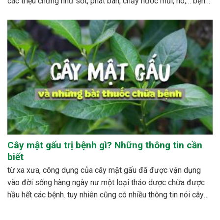
các triệu chứng như sốt, phát ban, chảy nước mũi, ho,… bệnh
sởi ít gây tử vong nhưng có thể gây nhiều biến...
Cây mật gấu trị bệnh gì? Những thông tin cần
biết
từ xa xưa, công dụng của cây mật gấu đã được vận dụng
vào đời sống hàng ngày nư một loại thảo dược chữa được
hầu hết các bệnh. tuy nhiên cũng có nhiều thông tin nói cây
mật gấu không nên sử dụng bừa bãi, dễ xảy ra những...