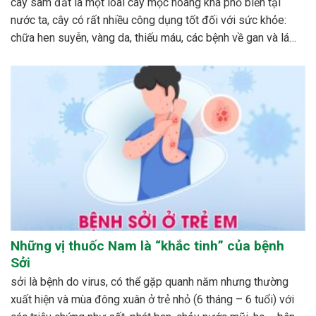
cây sâm đất là một loài cây mọc hoang khá phổ biến tại
nước ta, cây có rất nhiều công dụng tốt đối với sức khỏe:
chữa hen suyễn, vàng da, thiếu máu, các bệnh về gan và lá
lách…cách phổ biến nhất để dùng cây sâm đất được mọi...
Những vị thuốc Nam là “khắc tinh” của bệnh
Sởi
sởi là bệnh do virus, có thể gặp quanh năm nhưng thường
xuất hiện và mùa đông xuân ở trẻ nhỏ (6 tháng – 6 tuổi) với