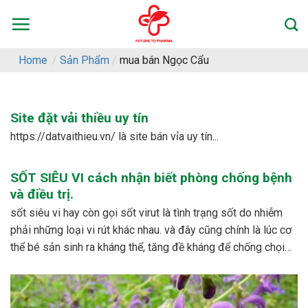
Skip
to
content
Home
/
Sản Phẩm
/
mua bán Ngọc Cẩu
Site đặt vải thiều uy tín
https://datvaithieu.vn/ là site bán vỉa uy tín...
SỐT SIÊU VI cách nhận biết phòng chống bệnh
và điều trị.
sốt siêu vi hay còn gọi sốt virut là tình trạng sốt do nhiễm
phải những loại vi rút khác nhau. và đây cũng chính là lúc cơ
thể bé sản sinh ra kháng thể, tăng đề kháng để chống chọi
với các loại vi rút khác nhau. – dấu...