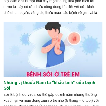
cây sâm đất là một loài cây mọc hoang khá phổ biến tại
nước ta, cây có rất nhiều công dụng tốt đối với sức khỏe:
chữa hen suyễn, vàng da, thiếu máu, các bệnh về gan và lá
lách…cách phổ biến nhất để dùng cây sâm đất được mọi...
Những vị thuốc Nam là “khắc tinh” của bệnh
Sởi
sởi là bệnh do virus, có thể gặp quanh năm nhưng thường
xuất hiện và mùa đông xuân ở trẻ nhỏ (6 tháng – 6 tuổi) với