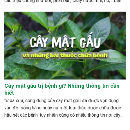
các triệu chứng như sốt, phát ban, chảy nước mũi, ho,… bệnh
sởi ít gây tử vong nhưng có thể gây nhiều biến...
Cây mật gấu trị bệnh gì? Những thông tin cần
biết
từ xa xưa, công dụng của cây mật gấu đã được vận dụng
vào đời sống hàng ngày nư một loại thảo dược chữa được
hầu hết các bệnh. tuy nhiên cũng có nhiều thông tin nói cây
mật gấu không nên sử dụng bừa bãi, dễ xảy ra những...