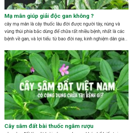
Mạ mân giúp giải độc gan không ?
cây mạ mân là cây thuốc lâu đời được người tày, nùng và
vùng thúi phía bắc dùng để chữa rất nhiều bệnh, nhất là các
bệnh về gan, và lợi tiểu. từ bao đời nay, kinh nghiệm dân gian
đã sử dụng cây với rất nhiều công dụng đáng...
Cây sâm đất bài thuốc ngâm rượu