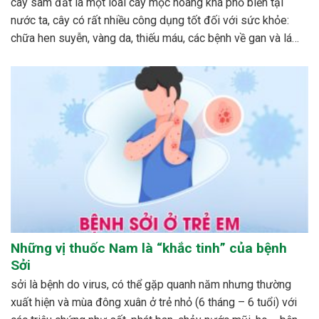
cây sâm đất là một loài cây mọc hoang khá phổ biến tại
nước ta, cây có rất nhiều công dụng tốt đối với sức khỏe:
chữa hen suyễn, vàng da, thiếu máu, các bệnh về gan và lá
lách…cách phổ biến nhất để dùng cây sâm đất được mọi...
Những vị thuốc Nam là “khắc tinh” của bệnh
Sởi
sởi là bệnh do virus, có thể gặp quanh năm nhưng thường
xuất hiện và mùa đông xuân ở trẻ nhỏ (6 tháng – 6 tuổi) với