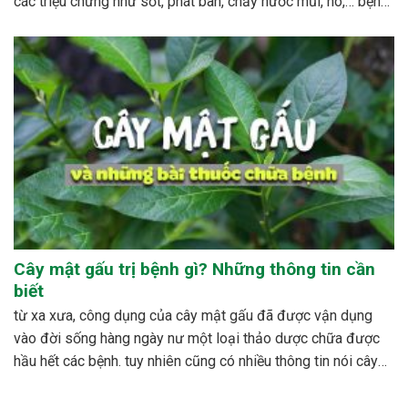
các triệu chứng như sốt, phát ban, chảy nước mũi, ho,… bệnh
sởi ít gây tử vong nhưng có thể gây nhiều biến...
Cây mật gấu trị bệnh gì? Những thông tin cần
biết
từ xa xưa, công dụng của cây mật gấu đã được vận dụng
vào đời sống hàng ngày nư một loại thảo dược chữa được
hầu hết các bệnh. tuy nhiên cũng có nhiều thông tin nói cây
mật gấu không nên sử dụng bừa bãi, dễ xảy ra những...