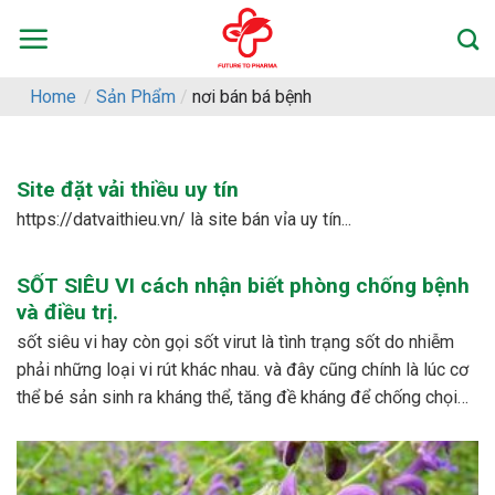
Skip
to
content
Home
/
Sản Phẩm
/
nơi bán bá bệnh
Site đặt vải thiều uy tín
https://datvaithieu.vn/ là site bán vỉa uy tín...
SỐT SIÊU VI cách nhận biết phòng chống bệnh
và điều trị.
sốt siêu vi hay còn gọi sốt virut là tình trạng sốt do nhiễm
phải những loại vi rút khác nhau. và đây cũng chính là lúc cơ
thể bé sản sinh ra kháng thể, tăng đề kháng để chống chọi
với các loại vi rút khác nhau. – dấu...