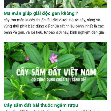
Mạ mân giúp giải độc gan không ?
cây mạ mân là cây thuốc lâu đời được người tày, nùng và
vùng thúi phía bắc dùng để chữa rất nhiều bệnh, nhất là các
bệnh về gan, và lợi tiểu. từ bao đời nay, kinh nghiệm dân gian
đã sử dụng cây với rất nhiều công dụng đáng...
Cây sâm đất bài thuốc ngâm rượu