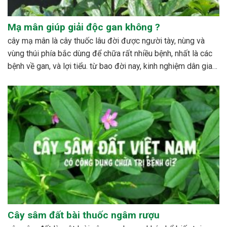
Mạ mân giúp giải độc gan không ?
cây mạ mân là cây thuốc lâu đời được người tày, nùng và
vùng thúi phía bắc dùng để chữa rất nhiều bệnh, nhất là các
bệnh về gan, và lợi tiểu. từ bao đời nay, kinh nghiệm dân gian
đã sử dụng cây với rất nhiều công dụng đáng...
Cây sâm đất bài thuốc ngâm rượu