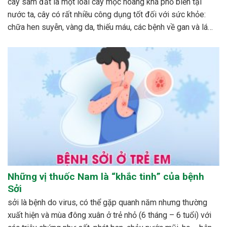
cây sâm đất là một loài cây mọc hoang khá phổ biến tại
nước ta, cây có rất nhiều công dụng tốt đối với sức khỏe:
chữa hen suyễn, vàng da, thiếu máu, các bệnh về gan và lá
lách…cách phổ biến nhất để dùng cây sâm đất được mọi...
Những vị thuốc Nam là “khắc tinh” của bệnh
Sởi
sởi là bệnh do virus, có thể gặp quanh năm nhưng thường
xuất hiện và mùa đông xuân ở trẻ nhỏ (6 tháng – 6 tuổi) với