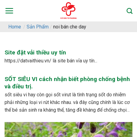
Skip
to
content
Home
/
Sản Phẩm
/
noi bán che day
Site đặt vải thiều uy tín
https://datvaithieu.vn/ là site bán vỉa uy tín...
SỐT SIÊU VI cách nhận biết phòng chống bệnh
và điều trị.
sốt siêu vi hay còn gọi sốt virut là tình trạng sốt do nhiễm
phải những loại vi rút khác nhau. và đây cũng chính là lúc cơ
thể bé sản sinh ra kháng thể, tăng đề kháng để chống chọi
với các loại vi rút khác nhau. – dấu...