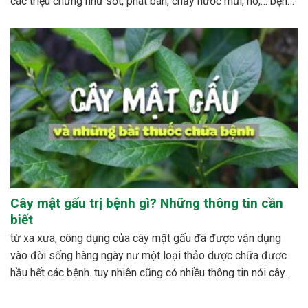
các triệu chứng như sốt, phát ban, chảy nước mũi, ho,… bệnh
sởi ít gây tử vong nhưng có thể gây nhiều biến...
Cây mật gấu trị bệnh gì? Những thông tin cần
biết
từ xa xưa, công dụng của cây mật gấu đã được vận dụng
vào đời sống hàng ngày nư một loại thảo dược chữa được
hầu hết các bệnh. tuy nhiên cũng có nhiều thông tin nói cây
mật gấu không nên sử dụng bừa bãi, dễ xảy ra những...