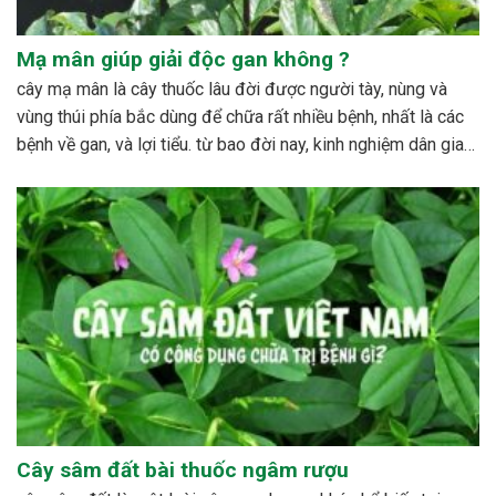
Mạ mân giúp giải độc gan không ?
cây mạ mân là cây thuốc lâu đời được người tày, nùng và
vùng thúi phía bắc dùng để chữa rất nhiều bệnh, nhất là các
bệnh về gan, và lợi tiểu. từ bao đời nay, kinh nghiệm dân gian
đã sử dụng cây với rất nhiều công dụng đáng...
Cây sâm đất bài thuốc ngâm rượu