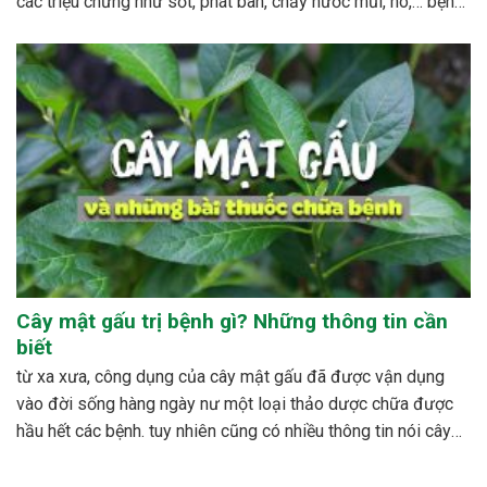
các triệu chứng như sốt, phát ban, chảy nước mũi, ho,… bệnh
sởi ít gây tử vong nhưng có thể gây nhiều biến...
Cây mật gấu trị bệnh gì? Những thông tin cần
biết
từ xa xưa, công dụng của cây mật gấu đã được vận dụng
vào đời sống hàng ngày nư một loại thảo dược chữa được
hầu hết các bệnh. tuy nhiên cũng có nhiều thông tin nói cây
mật gấu không nên sử dụng bừa bãi, dễ xảy ra những...