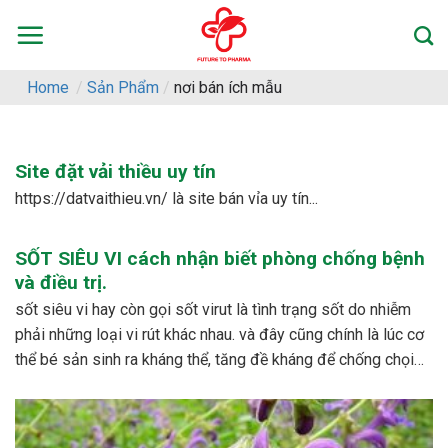
Skip
to
content
Home
/
Sản Phẩm
/
nơi bán ích mẫu
Site đặt vải thiều uy tín
https://datvaithieu.vn/ là site bán vỉa uy tín...
SỐT SIÊU VI cách nhận biết phòng chống bệnh
và điều trị.
sốt siêu vi hay còn gọi sốt virut là tình trạng sốt do nhiễm
phải những loại vi rút khác nhau. và đây cũng chính là lúc cơ
thể bé sản sinh ra kháng thể, tăng đề kháng để chống chọi
với các loại vi rút khác nhau. – dấu...