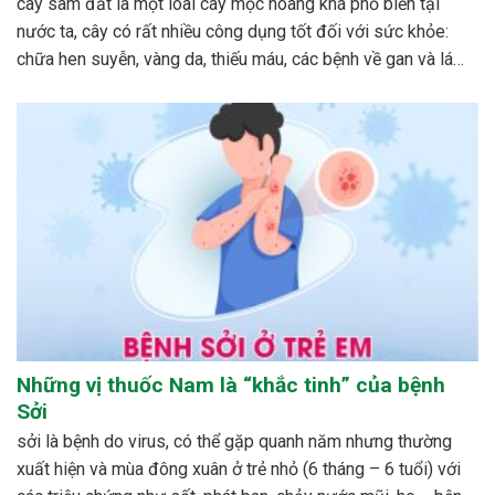
cây sâm đất là một loài cây mọc hoang khá phổ biến tại
nước ta, cây có rất nhiều công dụng tốt đối với sức khỏe:
chữa hen suyễn, vàng da, thiếu máu, các bệnh về gan và lá
lách…cách phổ biến nhất để dùng cây sâm đất được mọi...
Những vị thuốc Nam là “khắc tinh” của bệnh
Sởi
sởi là bệnh do virus, có thể gặp quanh năm nhưng thường
xuất hiện và mùa đông xuân ở trẻ nhỏ (6 tháng – 6 tuổi) với