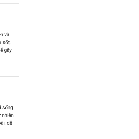
 sốt,
hể gây
y nhiên
ãi, dễ