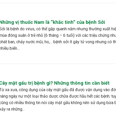
Những vị thuốc Nam là “khắc tinh” của bệnh Sởi
, có thể gặp quanh năm nhưng thường xuất hiện và
mùa đông xuân ở trẻ nhỏ (6 tháng – 6 tuổi) với các triệu chứng như
phát ban, chảy nước mũi, ho,… bệnh sởi ít gây tử vong nhưng có t
nhiều biến...
Cây mật gấu trị bệnh gì? Những thông tin cần biết
ủa cây mật gấu đã được vận dụng vào đời sống
hàng ngày nư một loại thảo dược chữa được hầu hết các bệnh. tu
cũng có nhiều thông tin nói cây mật gấu không nên sử dụng bừa b
xảy ra những...