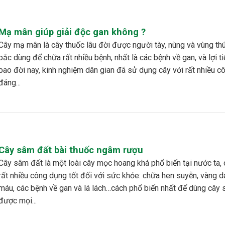
Mạ mân giúp giải độc gan không ?
ốc lâu đời được người tày, nùng và vùng thúi phía
bắc dùng để chữa rất nhiều bệnh, nhất là các bệnh về gan, và lợi ti
bao đời nay, kinh nghiệm dân gian đã sử dụng cây với rất nhiều 
đáng...
Cây sâm đất bài thuốc ngâm rượu
ài cây mọc hoang khá phổ biến tại nước ta, cây có
rất nhiều công dụng tốt đối với sức khỏe: chữa hen suyễn, vàng da
máu, các bệnh về gan và lá lách…cách phổ biến nhất để dùng cây
được mọi...