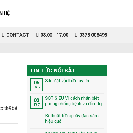
ÊN HỆ
CONTACT
08:00 - 17:00
0378 008493
TIN TỨC NỔI BẬT
Site đặt vải thiều uy tín
06
Th12
SỐT SIÊU VI cách nhận biết
03
phòng chống bệnh và điều trị.
Th7
Kĩ thuật trồng cây đan sâm
hiệu quả