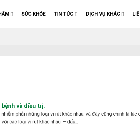
HẨM
SỨC KHỎE
TIN TỨC
DỊCH VỤ KHÁC
LI
bệnh và điều trị.
ới các loại vi rút khác nhau. – dấu...