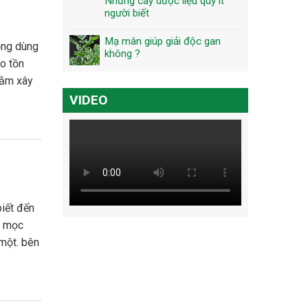
Những cây dược liệu quý ít
người biết
Mạ mân giúp giải độc gan
không ?
o tồn
hằm xây
VIDEO
, mọc
một. bên