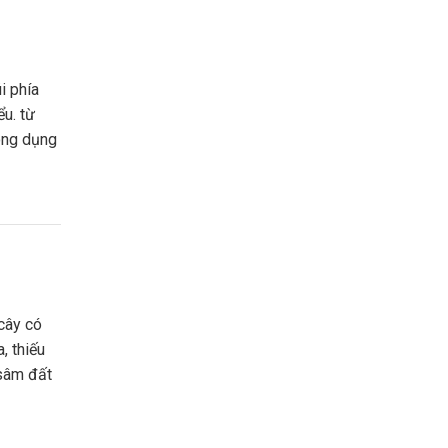
ểu. từ
công dụng
, thiếu
 sâm đất