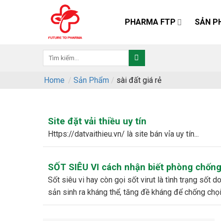
Skip
to
PHARMA FTP
SẢN P
content
Home
/
Sản Phẩm
/
sài đất giá rẻ
Site đặt vải thiều uy tín
https://datvaithieu.vn/ là site bán vỉa uy tín...
SỐT SIÊU VI cách nhận biết phòng chống 
sốt siêu vi hay còn gọi sốt virut là tình trạng sốt do nhiễm phải những loại vi rút khác nhau. và đây cũng chính là lúc cơ thể bé
sản sinh ra kháng thể, tăng đề kháng để chống chọi v