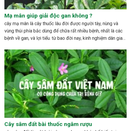
Mạ mân giúp giải độc gan không ?
cây mạ mân là cây thuốc lâu đời được người tày, nùng và
vùng thúi phía bắc dùng để chữa rất nhiều bệnh, nhất là các
bệnh về gan, và lợi tiểu. từ bao đời nay, kinh nghiệm dân gian
đã sử dụng cây với rất nhiều công dụng đáng...
Cây sâm đất bài thuốc ngâm rượu