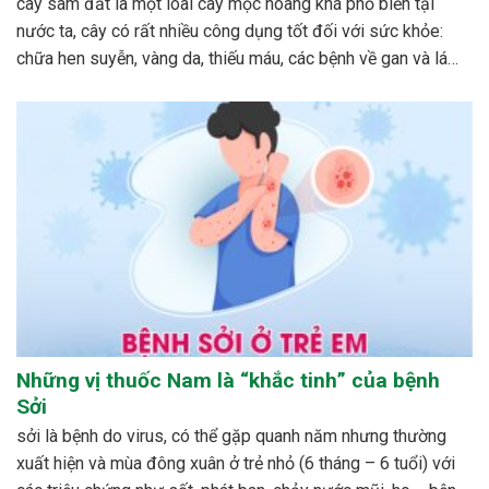
cây sâm đất là một loài cây mọc hoang khá phổ biến tại
nước ta, cây có rất nhiều công dụng tốt đối với sức khỏe:
chữa hen suyễn, vàng da, thiếu máu, các bệnh về gan và lá
lách…cách phổ biến nhất để dùng cây sâm đất được mọi...
Những vị thuốc Nam là “khắc tinh” của bệnh
Sởi
sởi là bệnh do virus, có thể gặp quanh năm nhưng thường
xuất hiện và mùa đông xuân ở trẻ nhỏ (6 tháng – 6 tuổi) với