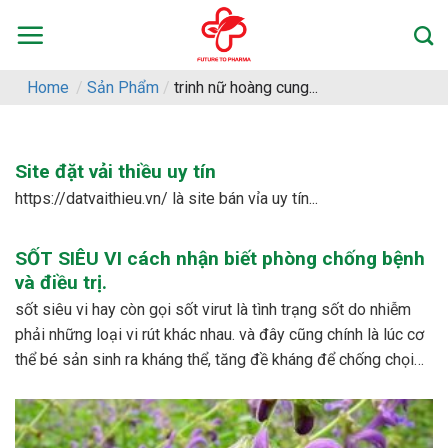
Skip
to
content
Home
/
Sản Phẩm
/
trinh nữ hoàng cung...
Site đặt vải thiều uy tín
https://datvaithieu.vn/ là site bán vỉa uy tín...
SỐT SIÊU VI cách nhận biết phòng chống bệnh
và điều trị.
sốt siêu vi hay còn gọi sốt virut là tình trạng sốt do nhiễm
phải những loại vi rút khác nhau. và đây cũng chính là lúc cơ
thể bé sản sinh ra kháng thể, tăng đề kháng để chống chọi
với các loại vi rút khác nhau. – dấu...