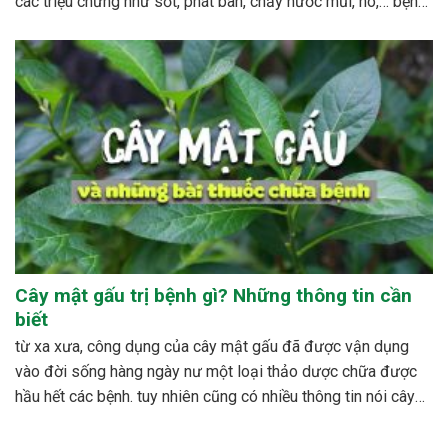
các triệu chứng như sốt, phát ban, chảy nước mũi, ho,… bệnh
sởi ít gây tử vong nhưng có thể gây nhiều biến...
Cây mật gấu trị bệnh gì? Những thông tin cần
biết
từ xa xưa, công dụng của cây mật gấu đã được vận dụng
vào đời sống hàng ngày nư một loại thảo dược chữa được
hầu hết các bệnh. tuy nhiên cũng có nhiều thông tin nói cây
mật gấu không nên sử dụng bừa bãi, dễ xảy ra những...