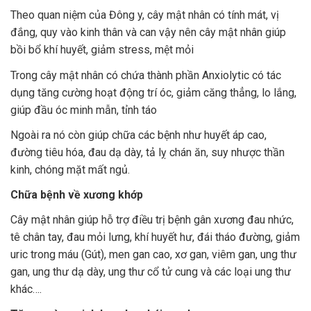
Theo quan niệm của Đông y, cây mật nhân có tính mát, vị
đắng, quy vào kinh thân và can vậy nên cây mật nhân giúp
bồi bổ khí huyết, giảm stress, mệt mỏi
Trong cây mật nhân có chứa thành phần Anxiolytic có tác
dụng tăng cường hoạt động trí óc, giảm căng thẳng, lo lắng,
giúp đầu óc minh mẫn, tỉnh táo
Ngoài ra nó còn giúp chữa các bệnh như huyết áp cao,
đường tiêu hóa, đau dạ dày, tả lỵ chán ăn, suy nhược thần
kinh, chóng mặt mất ngủ.
Chữa bệnh về xương khớp
Cây mật nhân giúp hỗ trợ điều trị bệnh gân xương đau nhức,
tê chân tay, đau mỏi lưng, khí huyết hư, đái tháo đường, giảm
uric trong máu (Gút), men gan cao, xơ gan, viêm gan, ung thư
gan, ung thư dạ dày, ung thư cổ tử cung và các loại ung thư
khác….