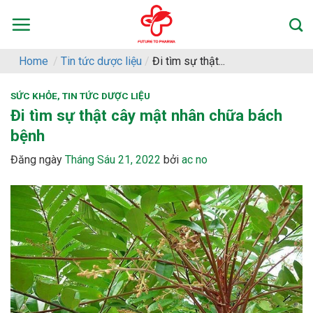
Skip
to
content
Home
/
Tin tức dược liệu
/
Đi tìm sự thật...
SỨC KHỎE
,
TIN TỨC DƯỢC LIỆU
Đi tìm sự thật cây mật nhân chữa bách
bệnh
Đăng ngày
Tháng Sáu 21, 2022
bởi
ac no