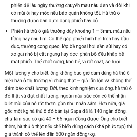
phiến để lâu ngày thường chuyển màu nâu đen và đôi khi
có mùi ôi hay mốc nếu bảo quản không tốt. Hà thủ ô
thường được bán dưới dạng phiến hay củ.
Phiến hà thủ ô giả thường dày khoảng 1 – 3mm, màu nâu
hồng hay nâu tím. Có thể gặp phiến hình hơi tròn hay bầu
dục, thường cong queo, lớp bề ngoài hơi sần sùi hay có
xơ gai nhỏ bị cắt ngang hay dọc, phân bổ đều khắp bề
mặt phiến. Thể chất cứng, khó bẻ, vị rất chát, se lưỡi.
Một lương y cho biết, ông không bao giờ dám dùng hà thủ ô
hiện bán ở thị trường vì chúng thật – giả lẫn lộn và không thể
đảm bảo chất lượng. Bởi, theo kinh nghiệm của ông, hà thủ ô
đỏ thật và đạt chất lượng, ngoài màu sắc còn có thể nhận
biết mùi của nó rất thơm, gần như nhân sâm. Hơn nữa, giá
gốc một kg hà thủ ô đỏ bán tại Sapa đã là 140 ngàn đồng,
chứ làm sao có giá 40 – 65 ngàn đồng được. Ông cho biết
thêm, hà thủ ô thật nếu chế biến đúng cách (khá phức tạp) thì
giá thành có thể lên đến 600 ngàn đồng/kg.