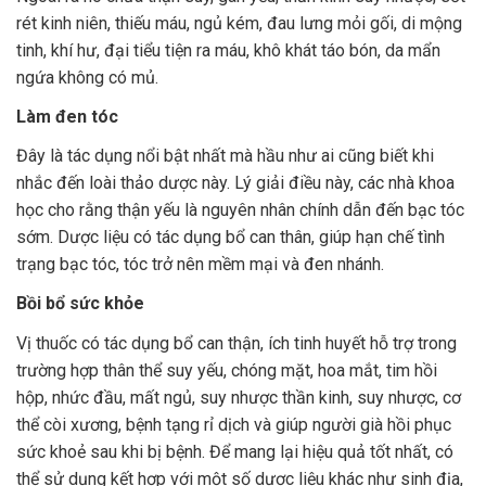
rét kinh niên, thiếu máu, ngủ kém, đau lưng mỏi gối, di mộng
tinh, khí hư, đại tiểu tiện ra máu, khô khát táo bón, da mẩn
ngứa không có mủ.
Làm đen tóc
Đây là tác dụng nổi bật nhất mà hầu như ai cũng biết khi
nhắc đến loài thảo dược này. Lý giải điều này, các nhà khoa
học cho rằng thận yếu là nguyên nhân chính dẫn đến bạc tóc
sớm. Dược liệu có tác dụng bổ can thân, giúp hạn chế tình
trạng bạc tóc, tóc trở nên mềm mại và đen nhánh.
Bồi bổ sức khỏe
Vị thuốc có tác dụng bổ can thận, ích tinh huyết hỗ trợ trong
trường hợp thân thể suy yếu, chóng mặt, hoa mắt, tim hồi
hộp, nhức đầu, mất ngủ, suy nhược thần kinh, suy nhược, cơ
thể còi xương, bệnh tạng rỉ dịch và giúp người già hồi phục
sức khoẻ sau khi bị bệnh. Để mang lại hiệu quả tốt nhất, có
thể sử dụng kết hợp với một số dược liệu khác như sinh địa,