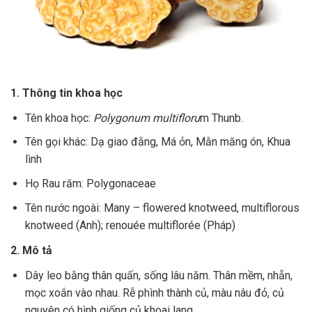
1. Thông tin khoa học
Tên khoa học:
Polygonum multifloru
m Thunb.
Tên gọi khác: Dạ giao đằng, Má ỏn, Mằn măng ón, Khua
lình
Họ Rau răm: Polygonaceae
Tên nước ngoài: Many – flowered knotweed, multiflorous
knotweed (Anh); renouée multiflorée (Pháp)
2. Mô tả
Dây leo bằng thân quấn, sống lâu năm. Thân mềm, nhẵn,
mọc xoắn vào nhau. Rễ phình thành củ, màu nâu đỏ, củ
nguyên có hình giống củ khoai lang.