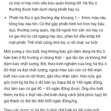
có mùi ôi hay mốc nếu bảo quản không tốt. Hà thủ ô
thường được bán dưới dạng phiến hay củ.
Phiến hà thủ ô giả thường dày khoảng 1 – 3mm, màu nâu
hồng hay nâu tím. Có thể gặp phiến hình hơi tròn hay bầu
dục, thường cong queo, lớp bề ngoài hơi sần sùi hay có
xơ gai nhỏ bị cắt ngang hay dọc, phân bổ đều khắp bề
mặt phiến. Thể chất cứng, khó bẻ, vị rất chát, se lưỡi.
Một lương y cho biết, ông không bao giờ dám dùng hà thủ ô
hiện bán ở thị trường vì chúng thật – giả lẫn lộn và không thể
đảm bảo chất lượng. Bởi, theo kinh nghiệm của ông, hà thủ ô
đỏ thật và đạt chất lượng, ngoài màu sắc còn có thể nhận
biết mùi của nó rất thơm, gần như nhân sâm. Hơn nữa, giá
gốc một kg hà thủ ô đỏ bán tại Sapa đã là 140 ngàn đồng,
chứ làm sao có giá 40 – 65 ngàn đồng được. Ông cho biết
thêm, hà thủ ô thật nếu chế biến đúng cách (khá phức tạp) thì
giá thành có thể lên đến 600 ngàn đồng/kg.
Theo các dược sĩ, hà thủ ô phải chế biến kỹ để giảm bớt