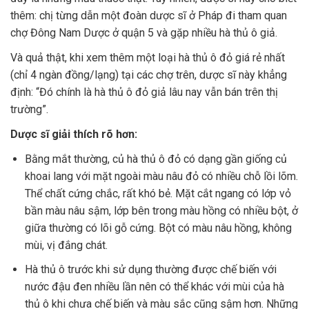
thêm: chị từng dẫn một đoàn dược sĩ ở Pháp đi tham quan
chợ Đông Nam Dược ở quận 5 và gặp nhiều hà thủ ô giả.
Và quả thật, khi xem thêm một loại hà thủ ô đỏ giá rẻ nhất
(chỉ 4 ngàn đồng/lạng) tại các chợ trên, dược sĩ này khẳng
định: “Đó chính là hà thủ ô đỏ giả lâu nay vẫn bán trên thị
trường”.
Dược sĩ giải thích rõ hơn:
Bằng mắt thường, củ hà thủ ô đỏ có dạng gần giống củ
khoai lang với mặt ngoài màu nâu đỏ có nhiều chỗ lồi lõm.
Thể chất cứng chắc, rất khó bẻ. Mặt cắt ngang có lớp vỏ
bần màu nâu sậm, lớp bên trong màu hồng có nhiều bột, ở
giữa thường có lõi gỗ cứng. Bột có màu nâu hồng, không
mùi, vị đắng chát.
Hà thủ ô trước khi sử dụng thường được chế biến với
nước đậu đen nhiều lần nên có thể khác với mùi của hà
thủ ô khi chưa chế biến và màu sắc cũng sậm hơn. Những