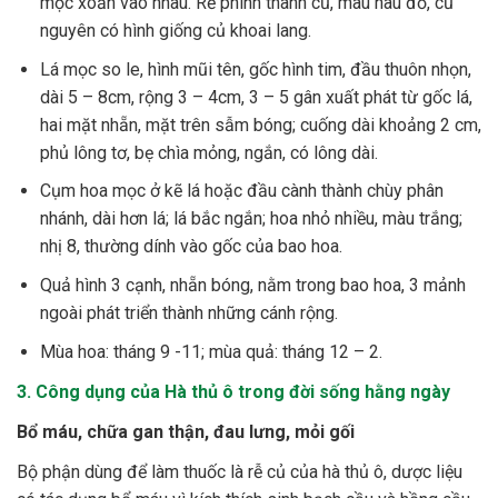
mọc xoắn vào nhau. Rễ phình thành củ, màu nâu đỏ, củ
nguyên có hình giống củ khoai lang.
Lá mọc so le, hình mũi tên, gốc hình tim, đầu thuôn nhọn,
dài 5 – 8cm, rộng 3 – 4cm, 3 – 5 gân xuất phát từ gốc lá,
hai mặt nhẵn, mặt trên sẫm bóng; cuống dài khoảng 2 cm,
phủ lông tơ, bẹ chìa mỏng, ngắn, có lông dài.
Cụm hoa mọc ở kẽ lá hoặc đầu cành thành chùy phân
nhánh, dài hơn lá; lá bắc ngắn; hoa nhỏ nhiều, màu trắng;
nhị 8, thường dính vào gốc của bao hoa.
Quả hình 3 cạnh, nhẵn bóng, nằm trong bao hoa, 3 mảnh
ngoài phát triển thành những cánh rộng.
Mùa hoa: tháng 9 -11; mùa quả: tháng 12 – 2.
3. Công dụng của Hà thủ ô trong đời sống hằng ngày
Bổ máu, chữa gan thận, đau lưng, mỏi gối
Bộ phận dùng để làm thuốc là rễ củ của hà thủ ô, dược liệu