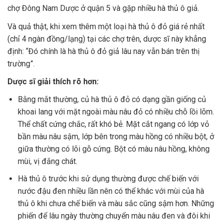
chợ Đông Nam Dược ở quận 5 và gặp nhiều hà thủ ô giả.
Và quả thật, khi xem thêm một loại hà thủ ô đỏ giá rẻ nhất
(chỉ 4 ngàn đồng/lạng) tại các chợ trên, dược sĩ này khẳng
định: “Đó chính là hà thủ ô đỏ giả lâu nay vẫn bán trên thị
trường”.
Dược sĩ giải thích rõ hơn:
Bằng mắt thường, củ hà thủ ô đỏ có dạng gần giống củ
khoai lang với mặt ngoài màu nâu đỏ có nhiều chỗ lồi lõm.
Thể chất cứng chắc, rất khó bẻ. Mặt cắt ngang có lớp vỏ
bần màu nâu sậm, lớp bên trong màu hồng có nhiều bột, ở
giữa thường có lõi gỗ cứng. Bột có màu nâu hồng, không
mùi, vị đắng chát.
Hà thủ ô trước khi sử dụng thường được chế biến với
nước đậu đen nhiều lần nên có thể khác với mùi của hà
thủ ô khi chưa chế biến và màu sắc cũng sậm hơn. Những
phiến để lâu ngày thường chuyển màu nâu đen và đôi khi