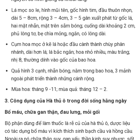
Lá mọc so le, hình mũi tên, gốc hình tim, đầu thuôn nhọn,
dài 5 – 8cm, rộng 3 – 4cm, 3 – 5 gân xuất phát từ gốc lá,
hai mặt nhẵn, mặt trên sẫm bóng; cuống dài khoảng 2 cm,
phủ lông tơ, bẹ chìa mỏng, ngắn, có lông dài.
Cụm hoa mọc ở kẽ lá hoặc đầu cành thành chùy phân
nhánh, dài hơn lá; lá bắc ngắn; hoa nhỏ nhiều, màu trắng;
nhị 8, thường dính vào gốc của bao hoa.
Quả hình 3 cạnh, nhẵn bóng, nằm trong bao hoa, 3 mảnh
ngoài phát triển thành những cánh rộng.
Mùa hoa: tháng 9 -11; mùa quả: tháng 12 – 2.
3. Công dụng của Hà thủ ô trong đời sống hằng ngày
Bổ máu, chữa gan thận, đau lưng, mỏi gối
Bộ phận dùng để làm thuốc là rễ củ của hà thủ ô, dược liệu
có tác dụng bổ máu vì kích thích sinh bạch cầu và hồng cầu.
Ngoài ra nó chữa thận suy, gan yếu, thần kinh suy nhược, sốt