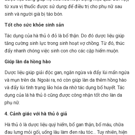
từ xưa vị thuốc được sử dụng để điều trị cho phụ nữ sau
sinh và người già bị táo bón.
Tốt cho sức khỏe sinh sản
Tác dụng của hà thủ ô đỏ là bổ thận. Do đó dược liệu giúp
tăng cường sinh lực trong sinh hoạt vợ chồng. Từ đó, thúc
đẩy nhanh chóng việc sinh con cho các cặp hiếm muộn.
Giúp làn da hồng hào
Dược liệu giúp giải độc gan, ngăn ngừa và đẩy lùi mẩn ngứa
và mụn trên da. Ngoài ra, nó còn giúp làn da thêm hồng hào
và đẩy lùi tình trạng lão hóa da nhờ tác dụng bổ huyết. Tác
dụng của lá hà thủ ô cũng được công nhận tốt cho làn da
phụ nữ.
4. Cảnh giác với hà thủ ô giả
Hà thủ ô là dược liệu quý hiếm, bổ gan thận, bổ máu, chữa
đau lưng mỏi gối, uống lâu làm đen râu tóc… Tuy nhiên, hiện