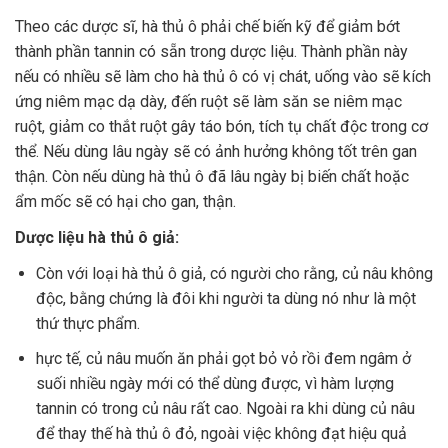
Theo các dược sĩ, hà thủ ô phải chế biến kỹ để giảm bớt
thành phần tannin có sẵn trong dược liệu. Thành phần này
nếu có nhiều sẽ làm cho hà thủ ô có vị chát, uống vào sẽ kích
ứng niêm mạc dạ dày, đến ruột sẽ làm săn se niêm mạc
ruột, giảm co thắt ruột gây táo bón, tích tụ chất độc trong cơ
thể. Nếu dùng lâu ngày sẽ có ảnh hưởng không tốt trên gan
thận. Còn nếu dùng hà thủ ô đã lâu ngày bị biến chất hoặc
ẩm mốc sẽ có hại cho gan, thận.
Dược liệu hà thủ ô giả:
Còn với loại hà thủ ô giả, có người cho rằng, củ nâu không
độc, bằng chứng là đôi khi người ta dùng nó như là một
thứ thực phẩm.
hực tế, củ nâu muốn ăn phải gọt bỏ vỏ rồi đem ngâm ở
suối nhiều ngày mới có thể dùng được, vì hàm lượng
tannin có trong củ nâu rất cao. Ngoài ra khi dùng củ nâu
để thay thế hà thủ ô đỏ, ngoài việc không đạt hiệu quả