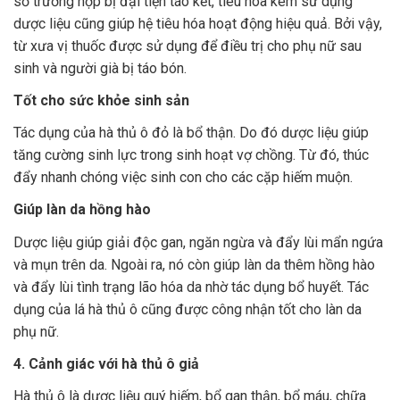
số trường hợp bị đại tiện táo kết, tiêu hóa kém sử dụng
dược liệu cũng giúp hệ tiêu hóa hoạt động hiệu quả. Bởi vậy,
từ xưa vị thuốc được sử dụng để điều trị cho phụ nữ sau
sinh và người già bị táo bón.
Tốt cho sức khỏe sinh sản
Tác dụng của hà thủ ô đỏ là bổ thận. Do đó dược liệu giúp
tăng cường sinh lực trong sinh hoạt vợ chồng. Từ đó, thúc
đẩy nhanh chóng việc sinh con cho các cặp hiếm muộn.
Giúp làn da hồng hào
Dược liệu giúp giải độc gan, ngăn ngừa và đẩy lùi mẩn ngứa
và mụn trên da. Ngoài ra, nó còn giúp làn da thêm hồng hào
và đẩy lùi tình trạng lão hóa da nhờ tác dụng bổ huyết. Tác
dụng của lá hà thủ ô cũng được công nhận tốt cho làn da
phụ nữ.
4. Cảnh giác với hà thủ ô giả
Hà thủ ô là dược liệu quý hiếm, bổ gan thận, bổ máu, chữa