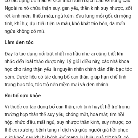
có tác dụng bổ máu vì kích thích sinh bạch cầu và hồng cầu.
Ngoài ra nó chữa thận suy, gan yếu, thần kinh suy nhược, sốt
rét kinh niên, thiếu máu, ngủ kém, đau lưng mỏi gối, di mộng
tinh, khí hư, đại tiểu tiện ra máu, khô khát táo bón, da mẩn
ngứa không có mủ.
Làm đen tóc
Đây là tác dụng nổi bật nhất mà hầu như ai cũng biết khi
nhắc đến loài thảo dược này. Lý giải điều này, các nhà khoa
học cho rằng thận yếu là nguyên nhân chính dẫn đến bạc tóc
sớm. Dược liệu có tác dụng bổ can thân, giúp hạn chế tình
trạng bạc tóc, tóc trở nên mềm mại và đen nhánh.
Bồi bổ sức khỏe
Vị thuốc có tác dụng bổ can thận, ích tinh huyết hỗ trợ trong
trường hợp thân thể suy yếu, chóng mặt, hoa mắt, tim hồi
hộp, nhức đầu, mất ngủ, suy nhược thần kinh, suy nhược, cơ
thể còi xương, bệnh tạng rỉ dịch và giúp người già hồi phục
sức khoẻ sau khi bị bệnh. Để mang lại hiệu quả tốt nhất, có