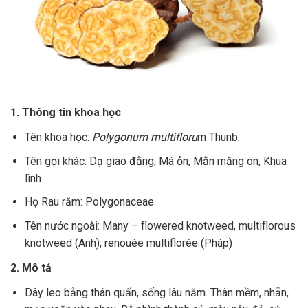
1. Thông tin khoa học
Tên khoa học:
Polygonum multifloru
m Thunb.
Tên gọi khác: Dạ giao đằng, Má ỏn, Mằn măng ón, Khua
lình
Họ Rau răm: Polygonaceae
Tên nước ngoài: Many – flowered knotweed, multiflorous
knotweed (Anh); renouée multiflorée (Pháp)
2. Mô tả
Dây leo bằng thân quấn, sống lâu năm. Thân mềm, nhẵn,