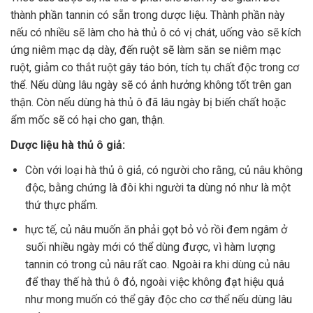
thành phần tannin có sẵn trong dược liệu. Thành phần này
nếu có nhiều sẽ làm cho hà thủ ô có vị chát, uống vào sẽ kích
ứng niêm mạc dạ dày, đến ruột sẽ làm săn se niêm mạc
ruột, giảm co thắt ruột gây táo bón, tích tụ chất độc trong cơ
thể. Nếu dùng lâu ngày sẽ có ảnh hưởng không tốt trên gan
thận. Còn nếu dùng hà thủ ô đã lâu ngày bị biến chất hoặc
ẩm mốc sẽ có hại cho gan, thận.
Dược liệu hà thủ ô giả:
Còn với loại hà thủ ô giả, có người cho rằng, củ nâu không
độc, bằng chứng là đôi khi người ta dùng nó như là một
thứ thực phẩm.
hực tế, củ nâu muốn ăn phải gọt bỏ vỏ rồi đem ngâm ở
suối nhiều ngày mới có thể dùng được, vì hàm lượng
tannin có trong củ nâu rất cao. Ngoài ra khi dùng củ nâu
để thay thế hà thủ ô đỏ, ngoài việc không đạt hiệu quả
như mong muốn có thể gây độc cho cơ thể nếu dùng lâu